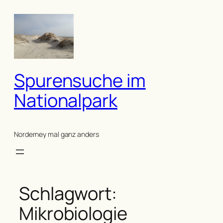
Zum
Inhalt
springen
Spurensuche im
Nationalpark
Norderney mal ganz anders
Schlagwort:
Mikrobiologie