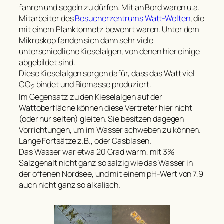
fahren und segeln zu dürfen. Mit an Bord waren u.a.
Mitarbeiter des
Besucherzentrums Watt-Welten
, die
mit einem Planktonnetz bewehrt waren. Unter dem
Mikroskop fanden sich dann sehr viele
unterschiedliche Kieselalgen, von denen hier einige
abgebildet sind.
Diese Kieselalgen sorgen dafür, dass das Watt viel
CO
bindet und Biomasse produziert.
2
Im Gegensatz zu den Kieselalgen auf der
Wattoberfläche können diese Vertreter hier nicht
(oder nur selten) gleiten. Sie besitzen dagegen
Vorrichtungen, um im Wasser schweben zu können.
Lange Fortsätze z.B., oder Gasblasen.
Das Wasser war etwa 20 Grad warm, mit 3%
Salzgehalt nicht ganz so salzig wie das Wasser in
der offenen Nordsee, und mit einem pH-Wert von 7,9
auch nicht ganz so alkalisch.