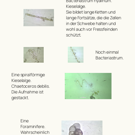
Bacteriastrum hyalinum.
Kieselalge.
Sie bildet lange Ketten und
lange Fortsätze, die die Zellen
in der Schwebe halten und
wohl auch vor Fressfeinden
schützt.
Noch einmal
Bacteriastrum
.
Eine spiralförmige
Kieselalge.
Chaetoceros debilis.
Die Aufnahme ist
gestackt.
Eine
Foraminifere.
Wahrscheinlich