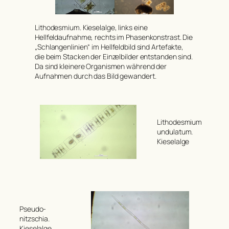
Lithodesmium
. Kieselalge, links eine
Hellfeldaufnahme, rechts im Phasenkonstrast. Die
„Schlangenlinien“ im Hellfeldbild sind Artefakte,
die beim Stacken der Einzelbilder entstanden sind.
Da sind kleinere Organismen während der
Aufnahmen durch das Bild gewandert.
Lithodesmium
undulatum
.
Kieselalge
Pseudo-
nitzschia
.
Kieselalge